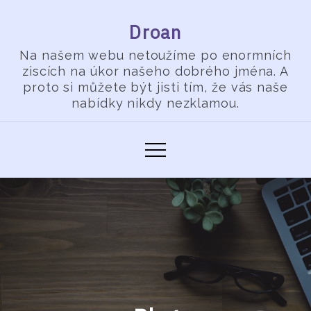
Skip
Droan
to
content
Na našem webu netoužíme po enormních
ziscích na úkor našeho dobrého jména. A
proto si můžete být jisti tím, že vás naše
nabídky nikdy nezklamou.