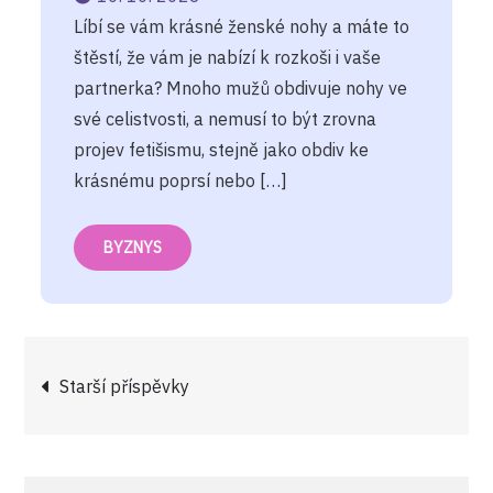
Líbí se vám krásné ženské nohy a máte to
štěstí, že vám je nabízí k rozkoši i vaše
partnerka? Mnoho mužů obdivuje nohy ve
své celistvosti, a nemusí to být zrovna
projev fetišismu, stejně jako obdiv ke
krásnému poprsí nebo […]
BYZNYS
Navigace
Starší příspěvky
pro