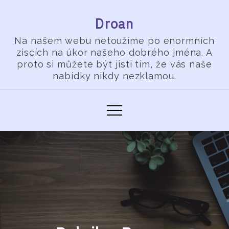
Skip
Droan
to
content
Na našem webu netoužíme po enormních
ziscích na úkor našeho dobrého jména. A
proto si můžete být jisti tím, že vás naše
nabídky nikdy nezklamou.