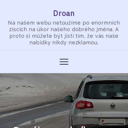
Skip
Droan
to
content
Na našem webu netoužíme po enormních
ziscích na úkor našeho dobrého jména. A
proto si můžete být jisti tím, že vás naše
nabídky nikdy nezklamou.