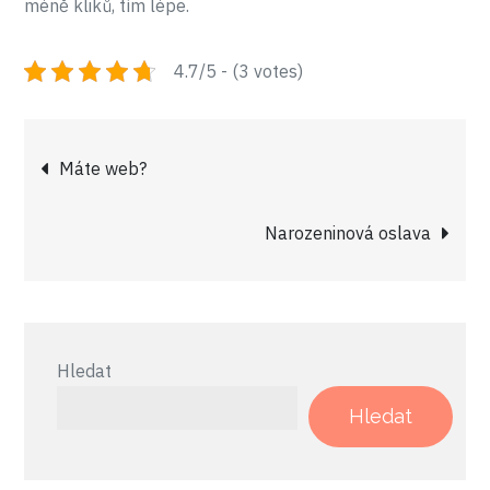
méně kliků, tím lépe.
4.7/5 - (3 votes)
Navigace
Máte web?
pro
Narozeninová oslava
příspěvek
Hledat
Hledat