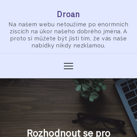
Skip
Droan
to
content
Na našem webu netoužíme po enormních
ziscích na úkor našeho dobrého jména. A
proto si můžete být jisti tím, že vás naše
nabídky nikdy nezklamou.
Rozhodnout se pro