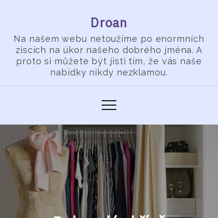
Skip
Droan
to
content
Na našem webu netoužíme po enormních
ziscích na úkor našeho dobrého jména. A
proto si můžete být jisti tím, že vás naše
nabídky nikdy nezklamou.