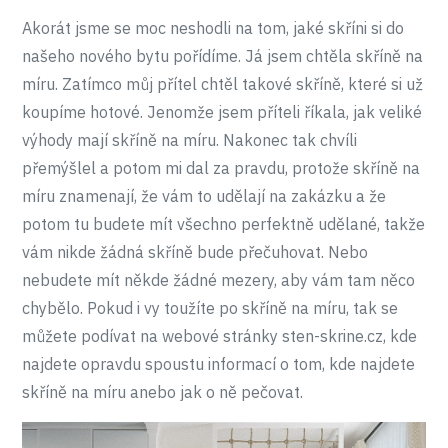
Akorát jsme se moc neshodli na tom, jaké skříni si do
našeho nového bytu pořídíme. Já jsem chtěla skříně na
míru. Zatímco můj přítel chtěl takové skříně, které si už
koupíme hotové. Jenomže jsem příteli říkala, jak veliké
výhody mají skříně na míru. Nakonec tak chvíli
přemýšlel a potom mi dal za pravdu, protože skříně na
míru znamenají, že vám to udělají na zakázku a že
potom tu budete mít všechno perfektně udělané, takže
vám nikde žádná skříně bude přečuhovat. Nebo
nebudete mít někde žádné mezery, aby vám tam něco
chybělo. Pokud i vy toužíte po skříně na míru, tak se
můžete podívat na webové stránky sten-skrine.cz, kde
najdete opravdu spoustu informací o tom, kde najdete
skříně na míru anebo jak o ně pečovat.