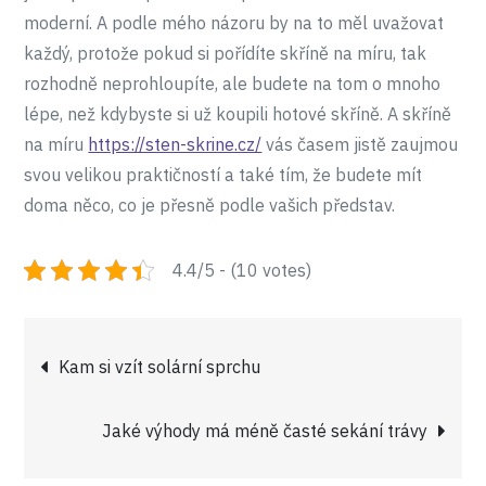
moderní. A podle mého názoru by na to měl uvažovat
každý, protože pokud si pořídíte skříně na míru, tak
rozhodně neprohloupíte, ale budete na tom o mnoho
lépe, než kdybyste si už koupili hotové skříně. A skříně
na míru
https://sten-skrine.cz/
vás časem jistě zaujmou
svou velikou praktičností a také tím, že budete mít
doma něco, co je přesně podle vašich představ.
4.4/5 - (10 votes)
Navigace
Kam si vzít solární sprchu
pro
Jaké výhody má méně časté sekání trávy
příspěvek