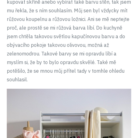
kupovat skříně anebo vybírat také barvu stěn, tak jsem
mu řekla, že s ním souhlasím. Můj sen byl vždycky mít
růžovou koupelnu a růžovou ložnici. Ani se mě neptejte
proč, ale prostě se mi růžová barva líbí. Do kuchyně
jsem chtěla takovou světlou kapučínovou barvu a do
obývacího pokoje takovou olivovou, možná až
zelenomodrou. Takové barvy se mi opravdu líbí a
myslím si, že by to bylo opravdu skvělé. Také mě
potěšilo, že se mnou můj přítel tady v tomhle ohledu
souhlasil.