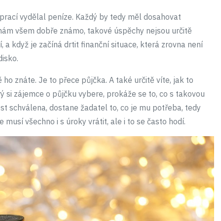
í prací vydělal peníze. Každý by tedy měl dosahovat
nám všem dobře známo, takové úspěchy nejsou určitě
 když je začíná drtit finanční situace, která zrovna není
disko.
ě ho znáte. Je to přece půjčka. A také určitě víte, jak to
rý si zájemce o půjčku vybere, prokáže se to, co s takovou
st schválena, dostane žadatel to, co je mu potřeba, tedy
usí všechno i s úroky vrátit, ale i to se často hodí.