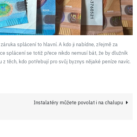
áruka splácení to hlavní. A kdo ji nabídne, zřejmě za
e splácení se totiž přece nikdo nemusí bát, že by dlužník
z těch, kdo potřebují pro svůj byznys nějaké peníze navíc.
Instalatéry můžete povolat i na chalupu