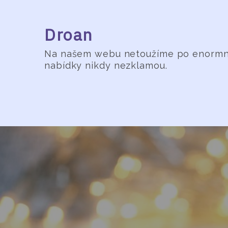
Skip
to
Droan
content
Na našem webu netoužíme po enormních
nabídky nikdy nezklamou.