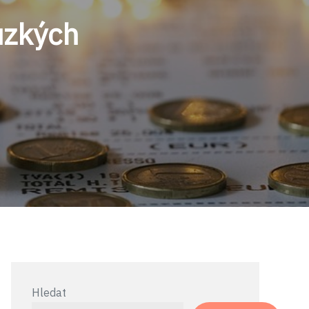
úzkých
Hledat