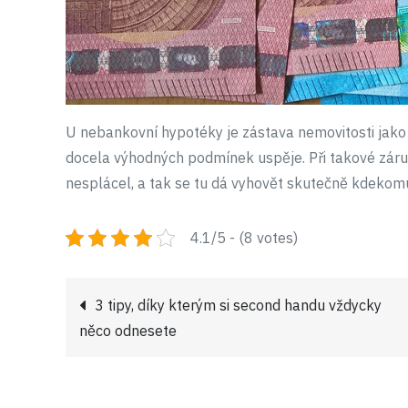
U nebankovní hypotéky je zástava nemovitosti jako z
docela výhodných podmínek uspěje. Při takové záruc
nesplácel, a tak se tu dá vyhovět skutečně kdekomu 
4.1/5 - (8 votes)
Navigace
3 tipy, díky kterým si second handu vždycky
něco odnesete
pro