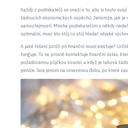
Každý z podnikatelů se snaží o to, aby si touto svoj
žádoucích ekonomických úspěchů. Jenomže, jak je 
samozřejmostí. Mnoha podnikatelům s někdy nedaří, a
optimální, musí tito stůj co stůj hledat nějaké výcho
A jaké řešení potíží při finanční nouzi existuje? Určit
funguje. To se prostě kontaktuje finanční ústav, kte
požadovanou půjčkou souvisí, a když je taková žádo
peníze. Sice jenom na omezenou dobu, po které zase m