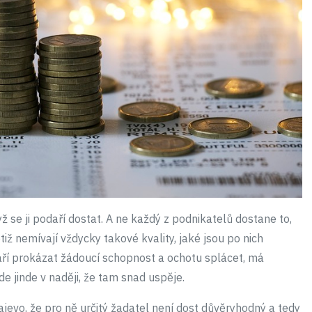
 se ji podaří dostat. A ne každý z podnikatelů dostane to,
tiž nemívají vždycky takové kvality, jaké jsou po nich
aří prokázat žádoucí schopnost a ochotu splácet, má
 jinde v naději, že tam snad uspěje.
ajevo, že pro ně určitý žadatel není dost důvěryhodný a tedy