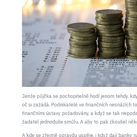
Jenže půjčka se pochopitelně hodí jenom tehdy, když
oč si zažádá. Podnikatelé ve finančních nesnázích to
finančními ústavy požadovány, a když se tak nepod
žadatel jednoduše smůlu. A aby to pak zkoušel někde
A kde se zřejmě opravdu uspěje, i když dají banky n