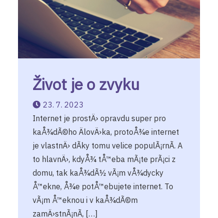
Život je o zvyku
23. 7. 2023
Internet je prostÄ› opravdu super pro
kaÅ¾dÃ©ho ÄlovÄ›ka, protoÅ¾e internet
je vlastnÄ› dÃ­ky tomu velice populÃ¡rnÃ­. A
to hlavnÄ›, kdyÅ¾ tÅ™eba mÃ¡te prÃ¡ci z
domu, tak kaÅ¾dÃ½ vÃ¡m vÅ¾dycky
Å™ekne, Å¾e potÅ™ebujete internet. To
vÃ¡m Å™eknou i v kaÅ¾dÃ©m
zamÄ›stnÃ¡nÃ­, […]