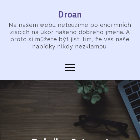
Skip
Droan
to
content
Na našem webu netoužíme po enormních
ziscích na úkor našeho dobrého jména. A
proto si můžete být jisti tím, že vás naše
nabídky nikdy nezklamou.