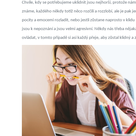
Chvíle, kdy se potřebujeme uklidnit jsou nejhorší, protože nám 
známe, každého někdy totiž něco rozčílí a rozzlobí, ale je pak j
pocity a emocemi rozladit, nebo jestli zůstane naprosto v klidu 
jsou k nepoznání a jsou velmi agresivní. Někdy nás třeba nějak
ovládat, v tomto případě si asi každý přeje, aby zůstal klidný a