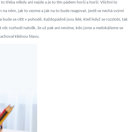
to třeba někdy ani nejde a je to tím pádem horší a horší. Všichni to
en na něm, jak to vezme a jak na to bude reagovat, jestli se nechá svými
a bude se cítit v pohodě. Každopádně jsou lidé, kteří když se rozzlobí, tak
á věc rozhodí natolik, že už pak ani nevíme, kdo jsme a nedokážeme se
 zachoval klidnou hlavu.