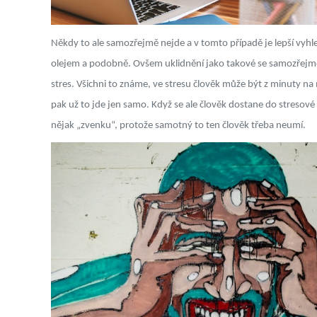
Někdy to ale samozřejmě nejde a v tomto případě je lepší vy
olejem a podobně. Ovšem uklidnění jako takové se samozřejmě ne
stres.
Všichni to známe, ve stresu člověk může být z minuty na 
pak už to jde jen samo. Když se ale člověk dostane do stresové s
nějak „zvenku“, protože samotný to ten člověk třeba neumí.