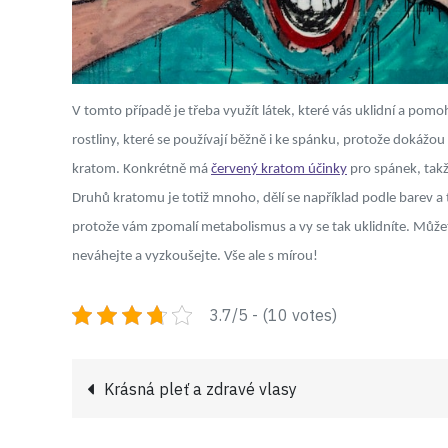
V tomto případě je třeba využít látek, které vás uklidní a pomo
rostliny, které se používají běžně i ke spánku, protože dokážou
kratom. Konkrétně má
červený kratom účinky
pro spánek, takž
Druhů kratomu je totiž mnoho, dělí se například podle barev a t
protože vám zpomalí metabolismus a vy se tak uklidníte. Může
neváhejte a vyzkoušejte. Vše ale s mírou!
3.7/5 - (10 votes)
Navigace
Krásná pleť a zdravé vlasy