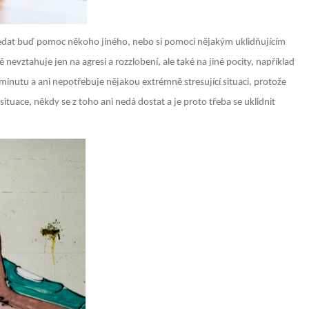
hledat buď pomoc někoho jiného, nebo si pomoci nějakým uklidňujícím
vztahuje jen na agresi a rozzlobení, ale také na jiné pocity, například
minutu a ani nepotřebuje nějakou extrémně stresující situaci, protože
ituace, někdy se z toho ani nedá dostat a je proto třeba se uklidnit