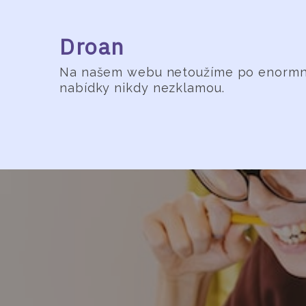
Skip
to
Droan
content
Na našem webu netoužíme po enormních
nabídky nikdy nezklamou.