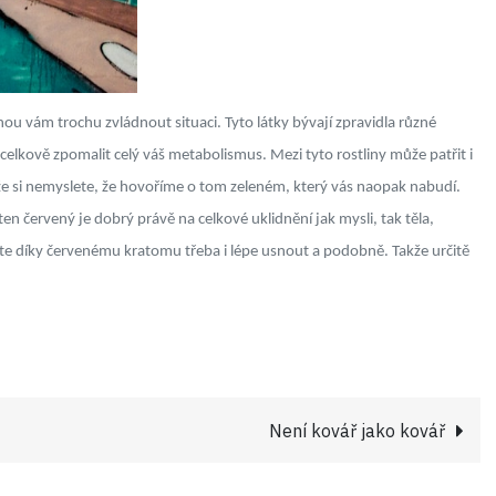
hou vám trochu zvládnout situaci. Tyto látky bývají zpravidla různé
 celkově zpomalit celý váš metabolismus. Mezi tyto rostliny může patřit i
e si nemyslete, že hovoříme o tom zeleném, který vás naopak nabudí.
en červený je dobrý právě na celkové uklidnění jak mysli, tak těla,
te díky červenému kratomu třeba i lépe usnout a podobně. Takže určitě
Není kovář jako kovář