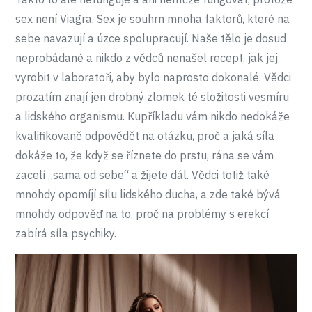
sex není Viagra. Sex je souhrn mnoha faktorů, které na
sebe navazují a úzce spolupracují. Naše tělo je dosud
neprobádané a nikdo z vědců nenašel recept, jak jej
vyrobit v laboratoři, aby bylo naprosto dokonalé. Vědci
prozatím znají jen drobný zlomek té složitosti vesmíru
a lidského organismu. Kupříkladu vám nikdo nedokáže
kvalifikovaně odpovědět na otázku, proč a jaká síla
dokáže to, že když se říznete do prstu, rána se vám
zacelí „sama od sebe“ a žijete dál. Vědci totiž také
mnohdy opomíjí sílu lidského ducha, a zde také bývá
mnohdy odpověď na to, proč na problémy s erekcí
zabírá síla psychiky.