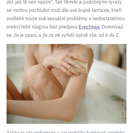
jíst, jak tě sex naplní“. Tak těmito a podobnými výrazy
se mohou pochlubit muži dle své bujné fantazie, kteří
podlehli touze své sexuální problémy s nedostatečnou
erekcí řešit Viagrou bez předpisu
Erectmax
. Domnívají
se, že je spasí, a že za ně vyřeší úplně vše, od A do Z.
Takto to ale nefunguje a ani nemůže fungovat, protože