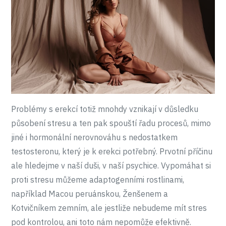
Problémy s erekcí totiž mnohdy vznikají v důsledku
působení stresu a ten pak spouští řadu procesů, mimo
jiné i hormonální nerovnováhu s nedostatkem
testosteronu, který je k erekci potřebný. Prvotní příčinu
ale hledejme v naší duši, v naší psychice. Vypomáhat si
proti stresu můžeme adaptogenními rostlinami,
například Macou peruánskou, Ženšenem a
Kotvičníkem zemním, ale jestliže nebudeme mít stres
pod kontrolou, ani toto nám nepomůže efektivně.