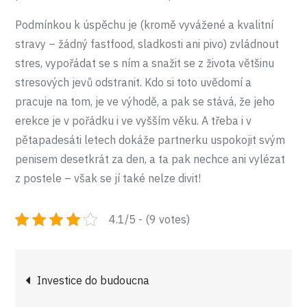
Podmínkou k úspěchu je (kromě vyvážené a kvalitní
stravy – žádný fastfood, sladkosti ani pivo) zvládnout
stres, vypořádat se s ním a snažit se z života většinu
stresových jevů odstranit. Kdo si toto uvědomí a
pracuje na tom, je ve výhodě, a pak se stává, že jeho
erekce je v pořádku i ve vyšším věku. A třeba i v
pětapadesáti letech dokáže partnerku uspokojit svým
penisem desetkrát za den, a ta pak nechce ani vylézat
z postele – však se jí také nelze divit!
4.1/5 - (9 votes)
Navigace
Investice do budoucna