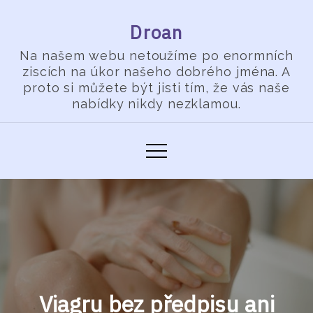
Skip
Droan
to
content
Na našem webu netoužíme po enormních
ziscích na úkor našeho dobrého jména. A
proto si můžete být jisti tím, že vás naše
nabídky nikdy nezklamou.
Viagru bez předpisu ani